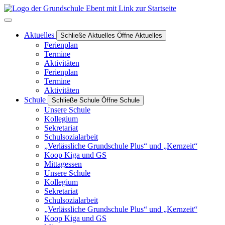
Inhalt
springen
Aktuelles
Schließe Aktuelles
Öffne Aktuelles
Ferienplan
Termine
Aktivitäten
Ferienplan
Termine
Aktivitäten
Schule
Schließe Schule
Öffne Schule
Unsere Schule
Kollegium
Sekretariat
Schulsozialarbeit
„Verlässliche Grundschule Plus“ und „Kernzeit“
Koop Kiga und GS
Mittagessen
Unsere Schule
Kollegium
Sekretariat
Schulsozialarbeit
„Verlässliche Grundschule Plus“ und „Kernzeit“
Koop Kiga und GS